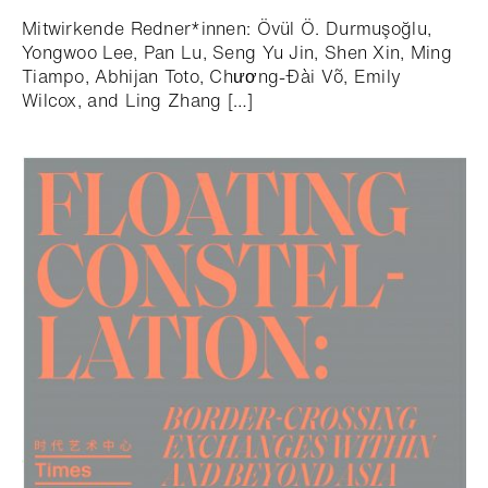
Mitwirkende Redner*innen: Övül Ö. Durmuşoğlu,
Yongwoo Lee, Pan Lu, Seng Yu Jin, Shen Xin, Ming
Tiampo, Abhijan Toto, Chương-Đài Võ, Emily
Wilcox, and Ling Zhang […]