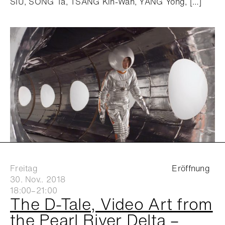
SIU, SONG Ta, TSANG Kin-Wah, YANG Yong, […]
Freitag
Eröffnung
30. Nov.. 2018
18:00–21:00
The D-Tale, Video Art from
the Pearl River Delta –