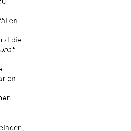
zu
ällen
e
und die
unst
e
arien
chen
eladen,