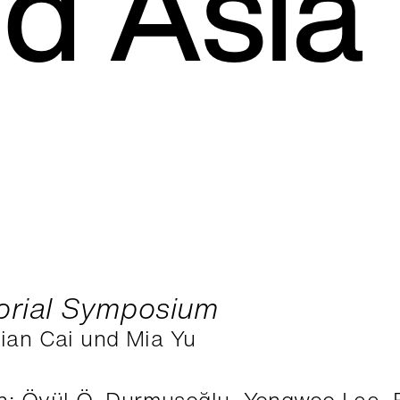
d Asia
orial Symposium
qian Cai und Mia Yu