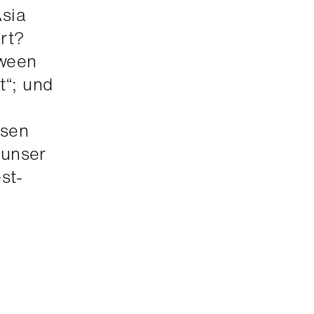
Asia
rt?
tween
t“; und
ösen
 unser
st-