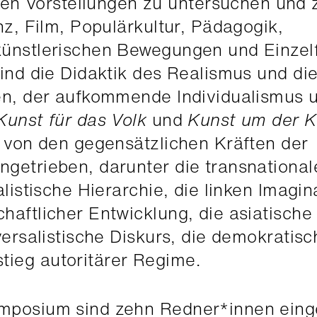
 Vorstellungen zu untersuchen und 
nz, Film, Populärkultur, Pädagogik,
künstlerischen Bewegungen und Einzelf
sind die Didaktik des Realismus und di
hen, der aufkommende Individualismus 
Kunst für das Volk
und
Kunst um der K
 von den gegensätzlichen Kräften der
getrieben, darunter die transnational
alistische Hierarchie, die linken Imagin
haftlicher Entwicklung, die asiatische
versalistische Diskurs, die demokratis
ieg autoritärer Regime.
ymposium sind zehn Redner*innen eing