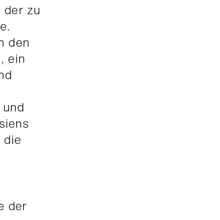
 der zu
e.
n den
, ein
nd
e und
siens
 die
e der