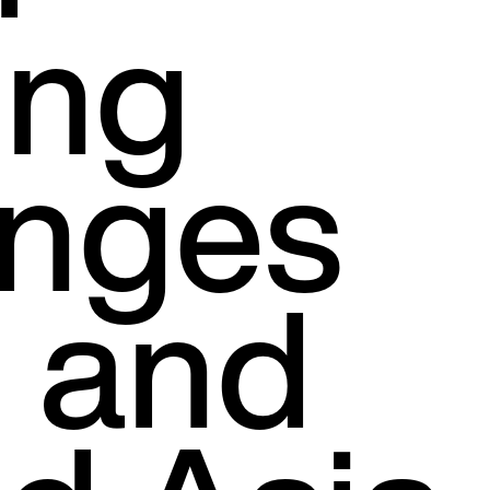
ing
nges
n and