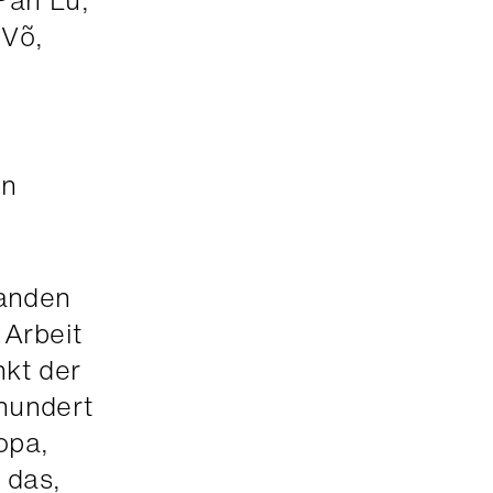
Pan Lu,
 Võ,
in
tanden
 Arbeit
nkt der
hundert
opa,
 das,