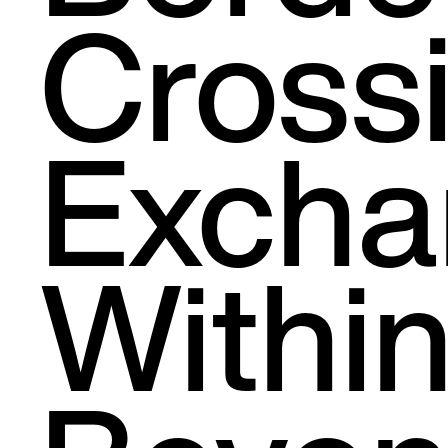
Cross
Excha
Withi