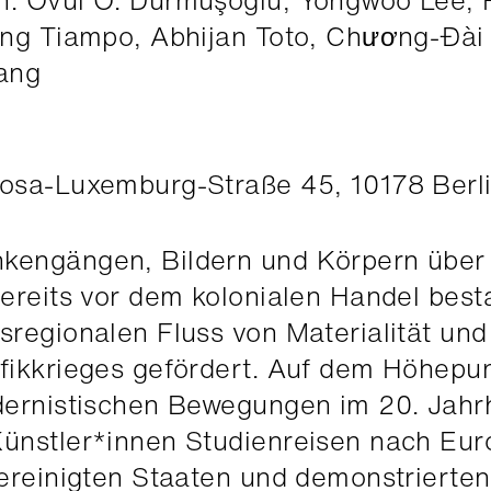
n: Övül Ö. Durmuşoğlu, Yongwoo Lee, 
ing Tiampo, Abhijan Toto, Chương-Đài
ang
osa-Luxemburg-Straße 45, 10178 Berl
kengängen, Bildern und Körpern über
bereits vor dem kolonialen Handel bes
regionalen Fluss von Materialität und
fikkrieges gefördert. Auf dem Höhepu
dernistischen Bewegungen im 20. Jahr
ünstler*innen Studienreisen nach Eur
ereinigten Staaten und demonstrierten