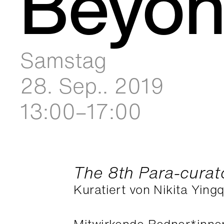
Beyon
Samstag
28. Sep.. 2019
13:00–17:00
The 8th Para-curat
Kuratiert von Nikita Ying