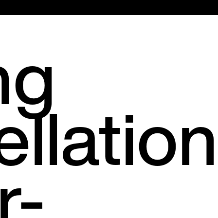
Hauptmenü
ng
llation
r-