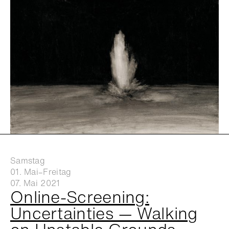
Samstag
01. Mai–Freitag
07. Mai 2021
Online-Screening:
Uncertainties — Walking