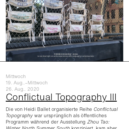
Mittwoch
19. Aug..–Mittwoch
26. Aug.. 2020
Conflictual Topography III
Die von Heidi Ballet organisierte Reihe
Conflictual
Topography
war ursprünglich als öffentliches
Programm während der Ausstellung
Zhou Tao:
Winter North Summer South
konzipiert, kam aber