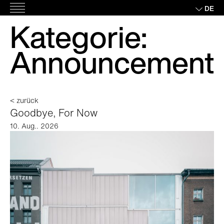
Skip
DE
Hauptmenü
to
Kategorie:
content
Announcement
< zurück
Goodbye, For Now
10. Aug.. 2026