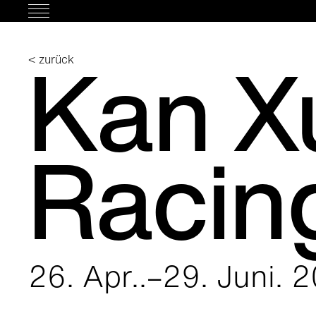
Skip
to
content
Kan X
< zurück
Racin
26. Apr..–29. Juni. 