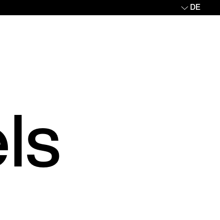
DE
ls