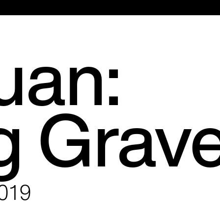
Hauptmenü
uan:
g Grave
2019