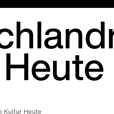
Hauptmenü
chland
r Heute
o Kultur Heute