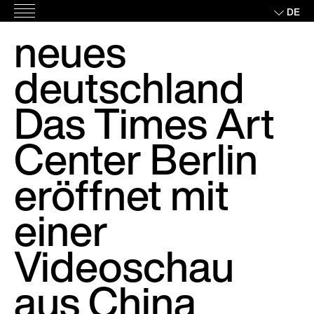
Skip
DE
Hauptmenü
to
neues
content
deutschland
Das Times Art
Center Berlin
eröffnet mit
einer
Videoschau
aus China