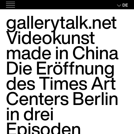
Skip
DE
Hauptmenü
to
gallerytalk.net
content
Videokunst
made in China
Die Eröffnung
des Times Art
Centers Berlin
in drei
Episoden