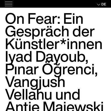
Skip
DE
Hauptmenü
to
On Fear: Ein
content
Gespräch der
Künstler*innen
Iyad Dayoub,
Pınar Öğrenci,
Vangjush
Vellahu und
Antje Majewski