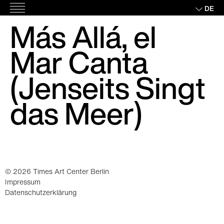
Skip
DE
Hauptmenü
to
Más Allá, el
content
Mar Canta
(Jenseits Singt
das Meer)
© 2026 Times Art Center Berlin
Impressum
Datenschutzerklärung