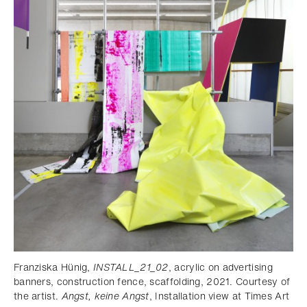
Franziska Hünig,
INSTALL_21_02
, acrylic on advertising
banners, construction fence, scaffolding, 2021. Courtesy of
the artist.
Angst, keine Angst
, Installation view at Times Art