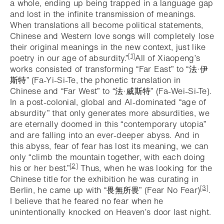
a whole, ending up being trapped in a language gap
and lost in the infinite transmission of meanings.
When translations all become political statements,
Chinese and Western love songs will completely lose
their original meanings in the new context, just like
[1]
poetry in our age of absurdity.”
All of Xiaopeng’s
works consisted of transforming “Far East” to “法·伊
斯特” (Fa-Yi-Si-Te, the phonetic translation in
Chinese and “Far West” to “法·威斯特” (Fa-Wei-Si-Te).
In a post-colonial, global and AI-dominated “age of
absurdity” that only generates more absurdities, we
are eternally doomed in this “contemporary utopia”
and are falling into an ever-deeper abyss. And in
this abyss, fear of fear has lost its meaning, we can
only “climb the mountain together, with each doing
[2]
his or her best.”
Thus, when he was looking for the
Chinese title for the exhibition he was curating in
[3]
Berlin, he came up with “畏無所畏” (Fear No Fear)
.
I believe that he feared no fear when he
unintentionally knocked on Heaven’s door last night.