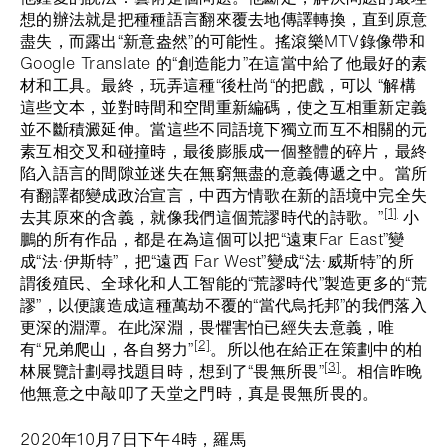
想的辦法就是把種種語言翻來覆去地傳譯轉換，直到原意
盡失，而露出“新意盎然”的可能性。搖滾樂MTV錄像帶和
Google Translate 的“創造能力”在這當中給了他最好的素
材和工具。最終，玩弄這種“後杜尚“的把戲，可以 “解構
這些文本，並對時間和空間重新編碼，使之互相重新定義
並不斷積澱延伸。當這些不同語境下獨立而互不相關的元
素互相交叉和碰撞時，最後膨脹成一個整體的碎片，最終
陷入語言的間隙並迷失在無窮無盡的意義傳遞之中。當所
有翻譯都變成政治宣言，中西方情歌在新的語境中完全失
[1]
去其原來的含義，就像我們這個荒謬時代的詩歌。”
小
鵬的所有作品，都是在為這個可以把“遠東Far East”變
成“法·伊斯特”，把“遠西 Far West”變成“法·威斯特”的所
謂後殖民、全球化和人工智能的“荒謬時代”製造更多的“荒
謬”，以便讓造成這種萬劫不覆的“當代烏托邦”的我們落入
更深的淵潭。在此深淵，畏懼害怕已經失去意義，唯
[2]
有“兄弟爬山，各自努力”
。所以他在給正在策劃中的柏
[3]
林展覽計劃尋找題目時，想到了“畏無所畏”
。相信昨晚
他無意之中敲叩了天堂之門時，真是畏無所畏的。
2020年10月7日下午4時，羅馬