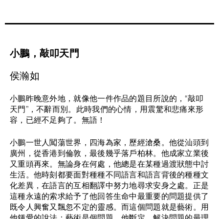
小鵬，敲叩天門
侯瀚如
小鵬昨晚意外地，就像他一件作品的題目所說的，“敲叩
天門”，不辭而別。此時我們的心情，用震驚和悲痛來形
容，已經不足夠了。無語！
小鵬一世人闖蕩世界，四海為家，歷經滄桑。他從汕頭到
廣州，從香港到倫敦，最後幾乎落戶柏林。他成家立業後
又重頭再來。無論身在何處，他總是在某種過渡狀態中討
生活。他時刻都要面對種種不同語言和語言背後的種種文
化差異，在語言的互相翻譯中努力地尋求安身之處。正是
這種永遠的索求給予了他回答生命中最重要的問題提供了
既令人興奮又飄忽不定的靈感。而這個問題就是藝術。用
他鍾愛的說法：藝術是個問題。他斷定，解決問題的最理