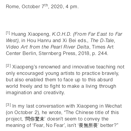
th
Rome, October 7
, 2020, 4 pm.
[1]
Huang Xiaopeng,
K.O.H.D. (From Far East to Far
West)
, in Hou Hanru and Xi Bei
eds.,
The D-Tale,
Video Art from the Pearl River Delta
, Times Art
Center Berlin, Sternberg Press, 2018, p. 244.
[2]
Xiaopeng’s renowned and innovative teaching not
only encouraged young artists to practice bravely,
but also enabled them to face up to this absurd
world freely and to fight to make a living through
imagination and creativity.
[3]
In my last conversation with Xiaopeng in Wechat
(on October 2), he wrote, “The Chinese title of this
project, ‘問你驚未’ doesn’t seem to convey the
meaning of ‘Fear, No Fear’, isn’t ‘畏無所畏’ better?”