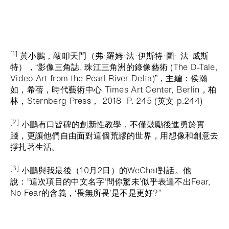
[1]
黃小鵬，敲叩天門（弗·羅姆·法·伊斯特·圖· 法·威斯
特），“影像三角誌, 珠江三角洲的錄像藝術 (The D-Tale,
Video Art from the Pearl River Delta)”，主編：侯瀚
如，希蓓，時代藝術中心 Times Art Center, Berlin，柏
林，Sternberg Press， 2018 P. 245 (英文 p.244)
[2]
小鵬有口皆碑的創新性教學，不僅鼓勵後進勇於實
踐，更讓他們自由面對這個荒謬的世界，用想像和創意去
掙扎著生活。
[3]
小鵬與我最後（10月2日）的WeChat對話。他
說：“這次項目的中文名字‘問你驚未’似乎表達不出Fear,
No Fear的含義，‘畏無所畏’是不是更好?”