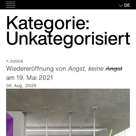
Skip
DE
Hauptmenü
to
Kategorie:
content
Unkategorisiert
< zurück
Wiedereröffnung von
Angst, keine
Angst
am 19. Mai 2021
06. Aug.. 2026