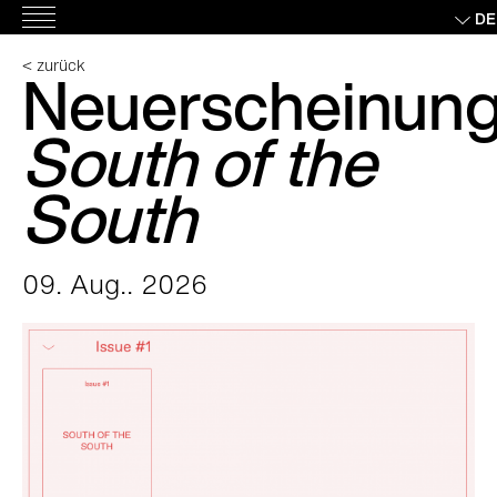
Skip
DE
Hauptmenü
to
content
< zurück
Neuerscheinung
South of the
South
09. Aug.. 2026