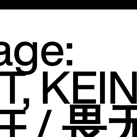
Hauptmenü
age:
, KEI
T
/ 畏