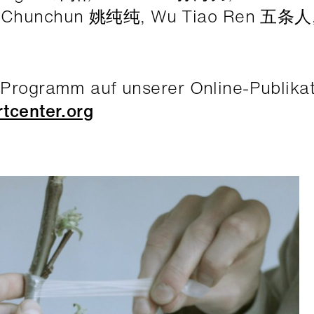
o Chunchun 姚纯纯, Wu Tiao Ren 五条人,
-Programm auf unserer Online-Publikat
rtcenter.org