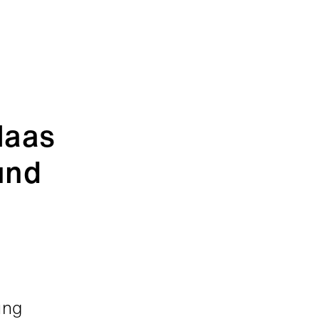
laas
und
ung