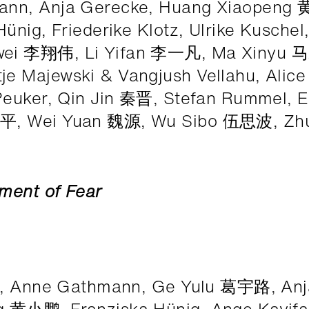
ann, Anja Gerecke, Huang Xiaopeng
ünig, Friederike Klotz, Ulrike Kuschel,
wei 李翔伟, Li Yifan 李一凡, Ma Xinyu 
 Majewski & Vangjush Vellahu, Alice 
Peuker, Qin Jin 秦晋, Stefan Rummel, E
伟平, Wei Yuan 魏源, Wu Sibo 伍思波, Zh
ment of Fear
ie, Anne Gathmann, Ge Yulu 葛宇路, Anj
 黄小鹏, Franziska Hünig, Ange Kayifa