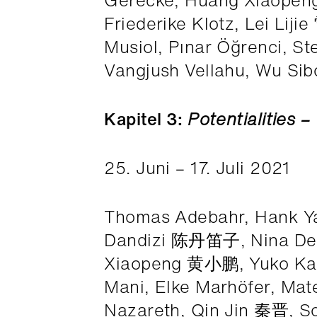
Friederike Klotz, Lei Li
Musiol, Pınar Öğrenci, 
Vangjush Vellahu, Wu S
Kapitel 3:
Potentialities
25. Juni – 17. Juli 2021
Thomas Adebahr, Hank Ya
Dandizi 陈丹笛子, Nina DeL
Xiaopeng 黄小鹏, Yuko Kasek
Mani, Elke Marhöfer, Mat
Nazareth, Qin Jin 秦晋, S