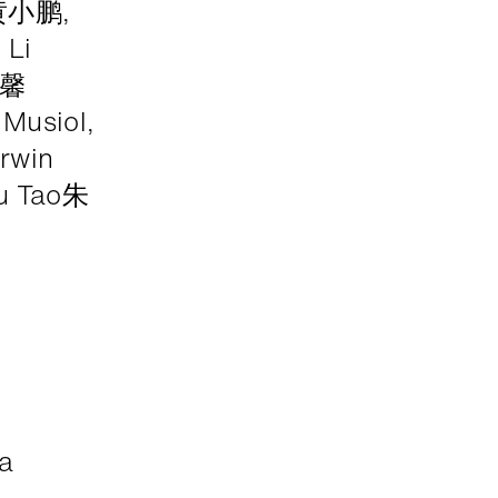
 黄小鹏,
 Li
马馨
Musiol,
rwin
u Tao朱
a
,