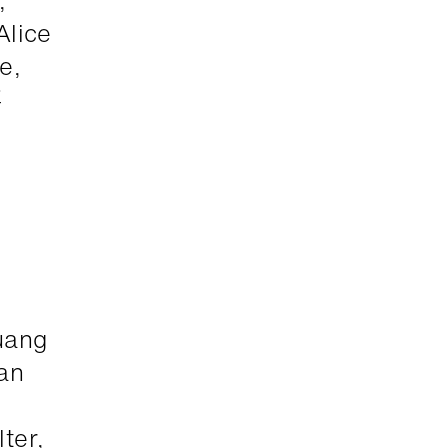
Alice
e,
嘉
uang
an
ter,