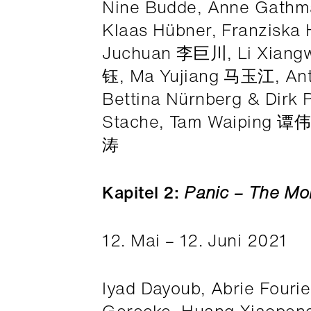
Nine Budde, Anne Gathm
Klaas Hübner, Franziska H
Juchuan 李巨川, Li Xiang
钰, Ma Yujiang 马玉江, Antje
Bettina Nürnberg & Dirk 
Stache, Tam Waiping 谭
涛
Kapitel 2:
Panic – The Mo
12. Mai – 12. Juni 2021
Iyad Dayoub, Abrie Four
Gerecke, Huang Xiaopeng