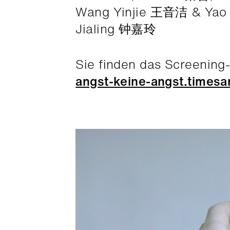
Wang Yinjie 王音洁 & Ya
Jialing 钟嘉玲
Sie finden das Screening
angst-keine-angst.timesa