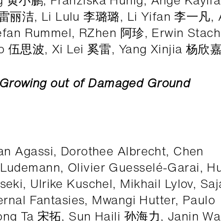
jie 雷丽洁, Li Lulu 李璐璐, Li Yifan 李一凡, 
Stefan Rummel, RZhen 阿珍, Erwin Stach
ibo 伍思波, Xi Lei 奚雷, Yang Xinjia 杨欣
 – Growing out of Damaged Ground
n Agassi, Dorothee Albrecht, Chen
udemann, Olivier Guesselé-Garai, H
i, Ulrike Kuschel, Mikhail Lylov, Saj
ernal Fantasies, Mwangi Hutter, Paulo
ong Ta 宋拓, Sun Haili 孙海力, Janin Wal