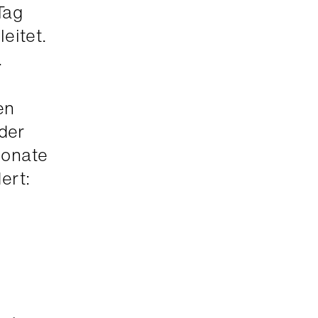
Tag
eitet.
.
en
der
Monate
ert: