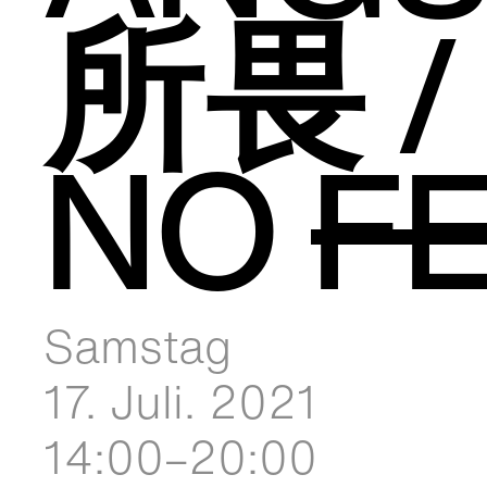
所畏 / 
NO
F
Samstag
17. Juli. 2021
14:00–20:00