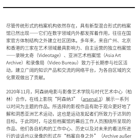
尽管传统形式的档案机构依然存在，具有新型混合形式的档案
馆已然出现——它们在数字领域内外都发挥着作用，往往在国
家官方体制结构之外建立社区团体。多年来，来自广州、北京
和香港的三家在艺术领域最具影响力、自主运营的独立档案馆
——录映太奇（Videotage）、亚洲艺术档案馆（Asia Art
Archive）和录像局（Video Bureau）致力于长期参与社区活
动，建立广阔的知识产品和交流的网络平台，为各自区域的文
化景观做出了贡献。
2020年11月，阿森纳电影与影像艺术学院与时代艺术中心（柏
林）合作，在线上影院“阿森纳3”（
arsenal 3
）展示一系列
以时间为主题的作品。所选择的影视作品有助于观众更好地了
解和洞悉亚洲艺术运动，这也是运动发起者们所致力于达到的
目标。于此同时，与这些档案馆的幕后工作人员围绕所呈现的
作品、他们各自机构的工作中心、历史以及对未来的看法所进
行的谈话也以录像的形式在“档案自身之外”（
Archive außer