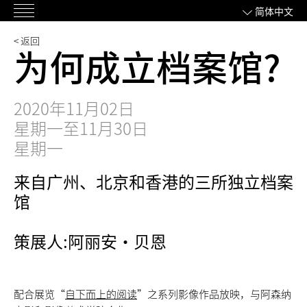
跳
简体中文
主
过
菜
内
< 返回
为何成立档案馆?
单
容
2020年11月02日
星期一至11月30日
星期一
来自广州、北京和香港的三所独立档案
馆
策展人:阿丽安·贝恩
配合展览“
自下而上的阅读
”之系列影像作品放映，与阿森纳