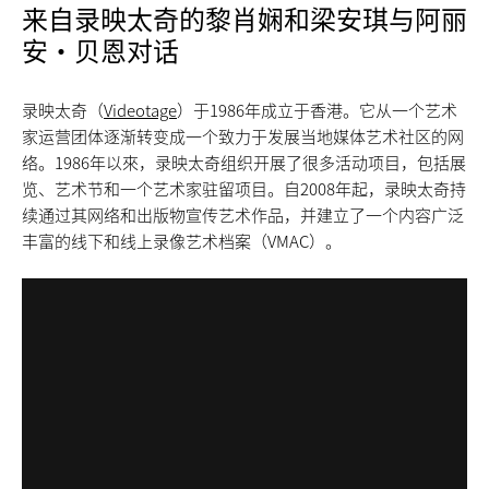
来自录映太奇的黎肖娴和梁安琪与阿丽
安·贝恩对话
录映太奇（
Videotage
）于1986年成立于香港。它从一个艺术
家运营团体逐渐转变成一个致力于发展当地媒体艺术社区的网
络。1986年以來，录映太奇组织开展了很多活动项目，包括展
览、艺术节和一个艺术家驻留项目。自2008年起，录映太奇持
续通过其网络和出版物宣传艺术作品，并建立了一个内容广泛
丰富的线下和线上录像艺术档案（VMAC）。