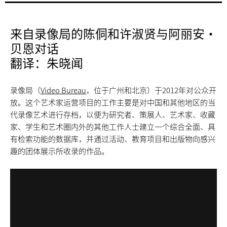
来自录像局的陈侗和许淑贤与阿丽安·
贝恩对话
翻译：朱晓闻
录像局（
Video Bureau
，位于广州和北京）于2012年对公众开
放。这个艺术家运营项目的工作主要是对中国和其他地区的当
代录像艺术进行存档，以便为研究者、策展人、艺术家、收藏
家、学生和艺术圈内外的其他工作人士建立一个综合全面、具
有检索功能的数据库，并通过活动、教育项目和出版物向感兴
趣的团体展示所收录的作品。