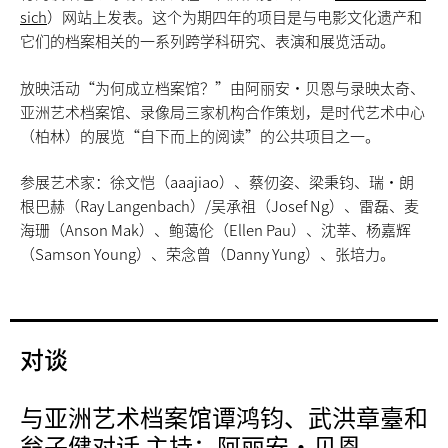
sich
）网站上发表。这个为期四年的项目是与电影文化遗产和
它们的档案相关的一系列跨学科研究、表演和展览活动。
放映活动“为何成立档案馆？”由阿丽安·贝恩与录映太奇、
亚洲艺术档案馆、录像局三家机构合作策划，是时代艺术中心
（柏林）的展览“自下而上的阅读”的公共项目之一。
参展艺术家：徐文恺（aaajiao）、蔡仞姿、梁秉钧、瑞·朗
根巴赫（Ray Langenbach）/吴承祖（Josef Ng）、雷磊、麦
海珊（Anson Mak）、鲍蔼伦（Ellen Pau）、沈莘、杨嘉辉
（Samson Young）、荣念曾（Danny Yung）、张培力。
对谈
与亚洲艺术档案馆谭鸿钧、武洪章臺和
翁子健对话 主持：阿丽安·贝恩