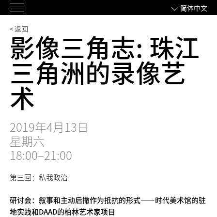
跳
简体中文
主
过
菜
内
< 返回
影像三角志: 珠江
单
容
三角洲的录像艺
术
2019年4月13日
星期六
18:00–21:00
第三回：私我政治
研讨会：叙事和主动后撤作为抵抗的形式——时代美术馆的驻
地实践和DAAD的柏林艺术家项目