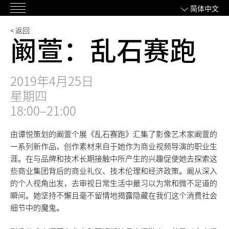
跳
简体中文
主
过
菜
内
< 返回
阚萱：乱石赛跑
单
容
2019年4月25日
星期四
18:00–21:00
由谭悦策划的阚萱个展《乱石赛跑》汇集了影像艺术家阚萱的
一系列新作品，创作素材来自于她作为商业视频导演的职业生
涯。在与品牌和技术长期接触中所产生的兴趣促使她去探索这
些商业集团背后的商业礼仪、技术伦理和经济政策。阚从深入
的个人视角出发，去审视日常生活中最习以为常和微不足道的
瞬间。她坚持不懈且毫不留情地揭露隐藏在我们这个消费社会
细节中的魔鬼。