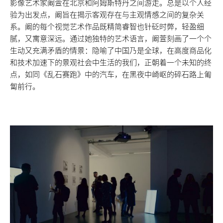
影像艺术家阚萱在北京和阿姆斯特丹之间游走。总是以个人经
验为出发点，阚旨在揭示客观存在与主观情感之间的复杂关
系。阚的每个视觉艺术作品既精简睿智也针砭时弊，轻盈细
腻，又寓意深远。通过她独特的艺术语言，阚萱刻画了一个个
生动又充满矛盾的情景：隐喻了中国乃是全球，在高度商品化
和技术加速下的景观社会中生活的我们，正朝着一个未知的终
点，如同《乱石赛跑》中的汽车，在黑夜中崎岖的碎石路上匍
匐前行。