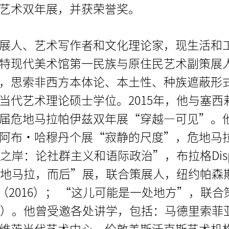
艺术双年展，并获荣誉奖。
展人、艺术写作者和文化理论家，现生活和
特现代美术馆第一民族与原住民艺术副策展
，思索非西方本体论、本土性、种族遮蔽形
当代艺术理论硕士学位。2015年，他与塞西
届危地马拉帕伊兹双年展“穿越—可见”。
阿布·哈穆丹个展“寂静的尺度”，危地马
之岸：论社群主义和语际政治”，布拉格Disp
“危地马拉，而后”展，联合策展人，纽约帕森
（2016）； “这儿可能是一处地方”，联合
14）。他曾受邀各处讲学，包括：马德里索菲
维茨当代艺术中心、伦敦盖斯沃克斯艺术机