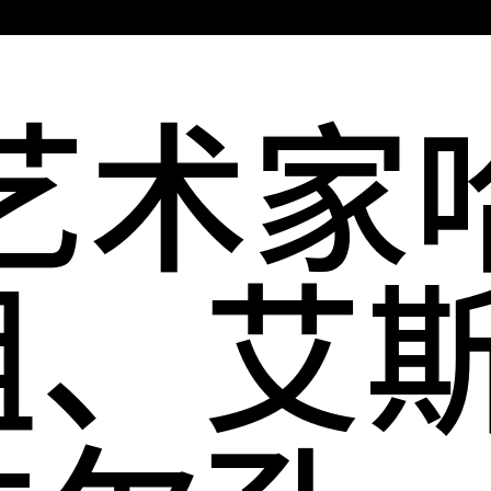
主
菜
艺术家
单
组、艾