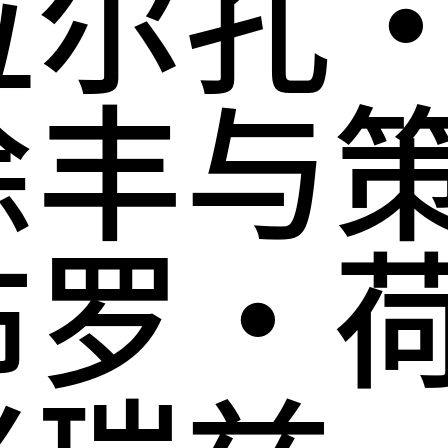
拉尔孔
徐丰与
布罗·