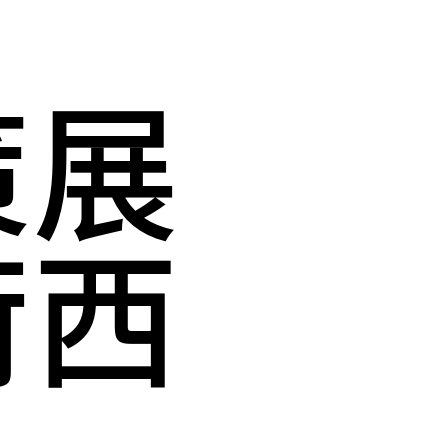
·
策展
荷西