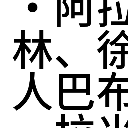
·阿
林、
人巴