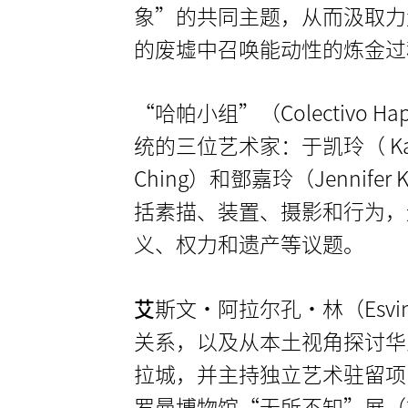
象”的共同主题，从而汲取力
的废墟中召唤能动性的炼金过
“哈帕小组”（Colectivo Ha
统的三位艺术家：于凯玲（ Karen 
Ching）和鄧嘉玲（Jennife
括素描、装置、摄影和行为，
义、权力和遗产等议题。
艾
斯文·阿拉尔孔·林（Esvin
关系，以及从本土视角探讨华
拉城，并主持独立艺术驻留项
罗曼博物馆“无所不知”展（