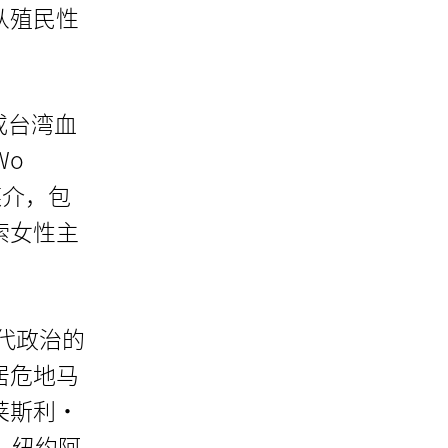
从殖民性
或台湾血
Wo
的媒介，包
索女性主
当代政治的
居危地马
莱斯利·
；纽约阿