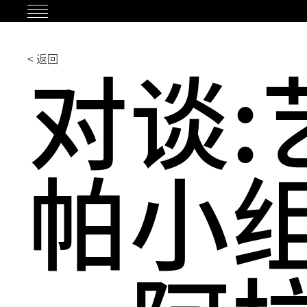
跳
过
内
对谈:
< 返回
容
帕小