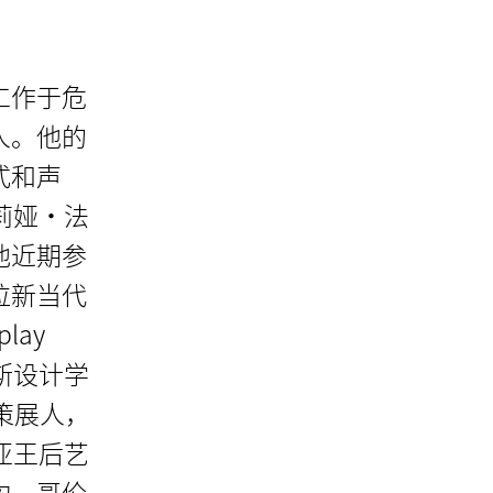
工作于危
人。他的
式和声
莉娅·法
他近期参
拉新当代
lay
斯设计学
策展人，
亚王后艺
构、哥伦