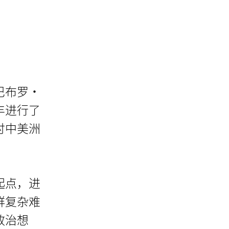
巴布罗·
丰进行了
讨中美洲
起点，进
群复杂难
政治想