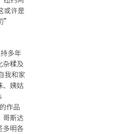
“这或许是
切”
保持多年
化杂糅及
自我和家
妹、姨姑
s
丰的作品
、哥斯达
圣多明各