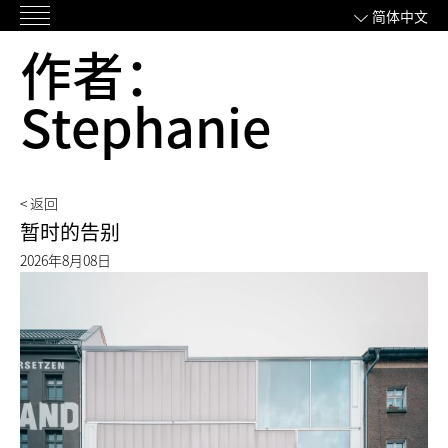
跳
简体中文
主
过
作者：
菜
内
单
容
Stephanie
< 返回
暂时的告别
2026年8月08日