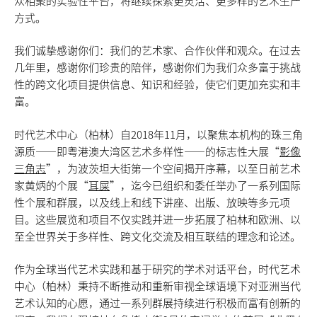
众相聚的实验性平台，将继续探索更灵活、更多样的艺术生产
方式。
我们诚挚感谢你们：我们的艺术家、合作伙伴和观众。在过去
几年里，感谢你们珍贵的陪伴，感谢你们为我们众多富于挑战
性的跨文化项目提供信息、知识和经验，使它们更加充实和丰
富。
时代艺术中心（柏林）自2018年11月，以聚焦本机构的珠三角
源质——即粤港澳大湾区艺术多样性——的标志性大展“
影像
三角志
”，为波茨坦大街第一个空间揭开序幕，以至日前艺术
家黄炳的个展“
耳屎
”，迄今已组织和委任举办了一系列国际
性个展和群展，以及线上和线下讲座、出版、放映等多元项
目。这些展览和项目不仅实践并进一步拓展了柏林和欧洲、以
至全世界关于多样性、跨文化交流及相互联结的理念和论述。
作为全球当代艺术实践和基于研究的学术对话平台，时代艺术
中心（柏林）秉持不断推动和重新审视全球语境下对亚洲当代
艺术认知的心愿，通过一系列群展持续进行积极而富有创新的