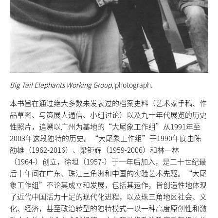
Big Tail Elephants Working Group
, photograph.
本书旨在通过绝大多数未发表过的档案史料（艺术家手稿、作
品草图、与策展人通信、小组讨论）以及九十年代展览的历史
性照片，追溯以广州为基地的“大尾象工作组”从1991年至
2003年这段独特的历史。“大尾象工作组”于1990年底由陈
劭雄（1962-2016）、梁钜辉（1959-2006）和林一林
（1964-）创立，徐坦（1957-）于一年后加入，是二十世纪最
后十年间在广东、珠江三角洲和中国的实验艺术先驱。“大尾
象工作组”不论其成立和发展，包括其运作，皆创造性地体现
了近代中国活力十足的现代化进程，以及珠三角地区社会、文
化、经济，甚至政治转型的独特模式—以一种高度原创性和激