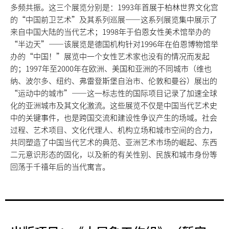
多频共振。这三个展览分别是：1993年首展于柏林世界文化宫
的“中国前卫艺术”及其系列巡展——这系列展览集中展示了
来自中国大陆的当代艺术；1998年于伯恩女性美术馆举办的
“半边天”——该展览是德国机构针对1996年在伯恩博物馆举
办的“中国！”展览中一个女性艺术家也没有的情况而发起
的；1997年至2000年在欧洲、美国和亚洲的不同城市（维也
纳、波尔多、纽约、弗雷登斯堡自治市、伦敦和曼谷）展出的
“运动中的城市”——这一标志性的国际项目记录了加速全球
化的亚洲城市及其文化激流。这些展览不仅是中国当代艺术史
中的关键事件，也是跨国交流和建设性争议产生的场域。社会
过程、艺术项目、文化代理人、机构立场和城市空间的合力，
共同塑造了中国当代艺术的典范、亚洲艺术市场的崛起、东西
二元意识形态的固化，以及新的有关性别、民族和城市身份等
回荡于千禧年后的当代寓言。