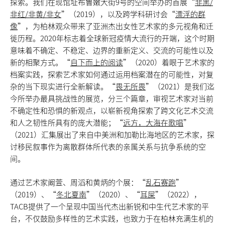
探索。我们在现馆址布鲁嫩大街9号的空间举办的首展“
非黑/
非红/非黄/非女
”（2019），以及跨学科研讨会“
漂浮的群
像
”，为柏林观众带来了亚洲杰出女性艺术家的多元视角和迁
徙历程。2020年标志着全球新冠疫情大流行的开端，这个时期
意味着不确定、不稳定、边界的重新定义、交流的可能性以及
新的相聚方式。“
自下而上的阅读
”（2020）着眼于艺术家的
档案实践，探索艺术家如何通过运用档案潜在的可能性，对复
杂的当下现实进行全新解读。“
畏无所畏
”（2021）是我们迄
今所举办最具挑战性的展览，分三个篇章，审视艺术家对当前
不确定性和恐惧的新观点，以崭新视角探索了跨文化艺术交流
和人之韧性所具有的庞大潜能；“
远方，大海在歌唱
”
（2021）汇集展出了来自中美洲和加勒比海地区的艺术家，探
讨移民叙事作为离散群体所代表的亲属关系与抗争系统的空
间。
通过艺术家阚萱、周滔和黄炳的个展：“
乱石赛跑
”
（2019）、“
冬北夏南
”（2020）、“
耳屎
”（2022），
TACB提供了一个呈现中国当代杰出新锐和中生代艺术家的平
台，不仅鼓励多样性的艺术实践，也致力于在柏林充满生机的