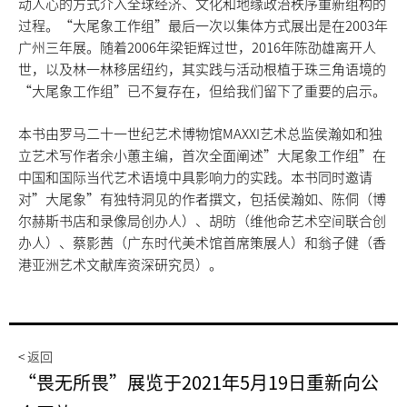
动人心的方式介入全球经济、文化和地缘政治秩序重新组构的
过程。“大尾象工作组”最后一次以集体方式展出是在2003年
广州三年展。随着2006年梁钜辉过世，2016年陈劭雄离开人
世，以及林一林移居纽约，其实践与活动根植于珠三角语境的
“大尾象工作组”已不复存在，但给我们留下了重要的启示。
本书由罗马二十一世纪艺术博物馆MAXXI艺术总监侯瀚如和独
立艺术写作者余小蕙主编，首次全面阐述”大尾象工作组”在
中国和国际当代艺术语境中具影响力的实践。本书同时邀请
对”大尾象”有独特洞见的作者撰文，包括侯瀚如、陈侗（博
尔赫斯书店和录像局创办人）、胡昉（维他命艺术空间联合创
办人）、蔡影茜（广东时代美术馆首席策展人）和翁子健（香
港亚洲艺术文献库资深研究员）。
< 返回
“畏无所畏”展览于2021年5月19日重新向公