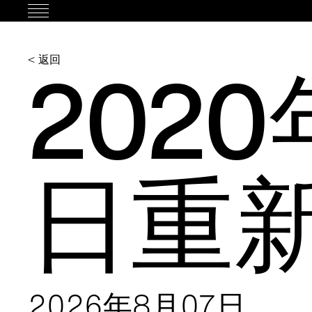
跳
过
内
2020
< 返回
容
日重
2026年8月07日