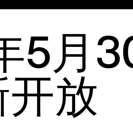
主
菜
年5月3
单
新开放