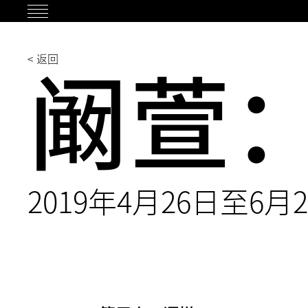
跳
过
内
阚萱
< 返回
容
2019年4月26日至6月