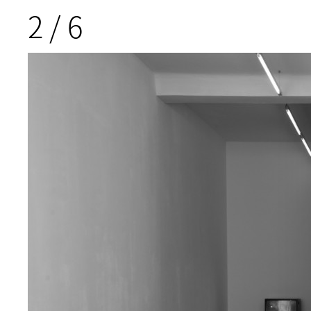
2
/
6