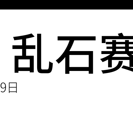
主
菜
：乱石
单
29日