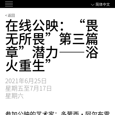
跳
简体中文
主
过
菜
内
< 返回
在线公映：“畏
单
容
无所畏”第三篇
章”潜力——浴
火重生”
2021年6月25日
星期五至7月17日
星期六
参加公映的艺术家：多萝西·阿尔布雷