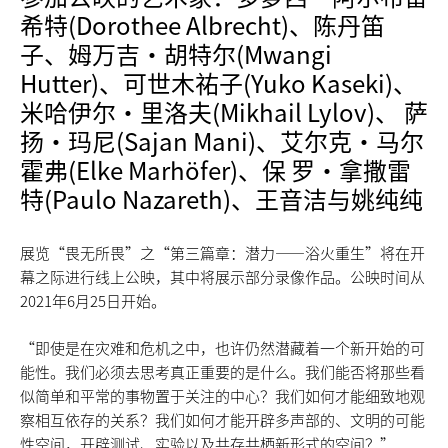
希特(Dorothee Albrecht)、陈丹笛
子、姆万吉·胡特尔(Mwangi
Hutter)、可世木祐子(Yuko Kaseki)、
米哈伊尔·里洛夫(Mikhail Lylov)、 萨
扬·玛尼(Sajan Mani)、艾尔克·马尔
霍弗(Elke Marhöfer)、保 罗·拿撒雷
特(Paulo Nazareth)、王音洁与姚纯纯
展览“畏无所畏”之“第三篇章：潜力——浴火重生”将在开
幕之际进行线上公映，其中将展示部分录像作品。公映时间从
2021年6月25日开始。
“即使是在灾难和危机之中，也许仍然潜藏着一个新开始的可
能性。我们必须去思考真正重要的是什么。我们能否将那些看
似简单和平常的事物置于关注的中心？我们如何才能细致地观
察相互依存的关系？我们如何才能开辟多声部的、文明的可能
性空间，开辟测试、实验以及共存共栖新形式的空间？”