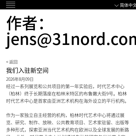
跳
简体中
主
过
作者：
菜
内
单
容
jens@31nord.co
< 返回
我们入驻新空间
2026年8月09日
经过一系列展览和公共项目的第一年实验后，时代艺术中心
（柏林）终于长期落座在柏林米特区的布鲁嫩大街9号。柏林
时代艺术中心是首家由亚洲艺术机构在海外设立的平行机构。
作为一家独立自主经营的机构，柏林时代艺术中心将通过展
览、研究、制作、放映、公共教育项目、艺术家驻留、出版等
多种形式，探索亚洲当代艺术机构在欧洲以及全球发展的新路