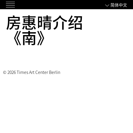
跳
简体中文
主
过
房惠晴介绍
菜
内
单
容
《南》
© 2026 Times Art Center Berlin